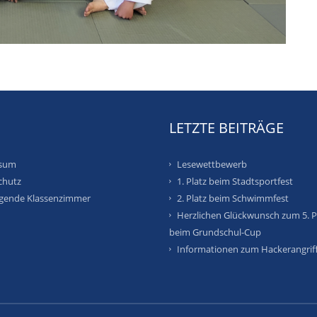
S
LETZTE BEITRÄGE
sum
Lesewettbewerb
chutz
1. Platz beim Stadtsportfest
egende Klassenzimmer
2. Platz beim Schwimmfest
Herzlichen Glückwunsch zum 5. P
beim Grundschul-Cup
Informationen zum Hackerangrif