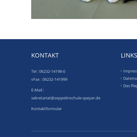
KONTAKT
LINK
Impres
Tel : 06232-14198-0
Datens
vFax : 06232-141999
Das fli
E-Mail :
sekretariat@zeppelinschule-speyer.de
Kontaktformular