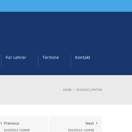
Für Lehrer
Termine
Kontakt
HOME
20220523_094758
Previous
Next
20220523_103849
20220523_103938