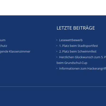
S
LETZTE BEITRÄGE
sum
Lesewettbewerb
chutz
1. Platz beim Stadtsportfest
egende Klassenzimmer
2. Platz beim Schwimmfest
Herzlichen Glückwunsch zum 5. P
beim Grundschul-Cup
Informationen zum Hackerangrif