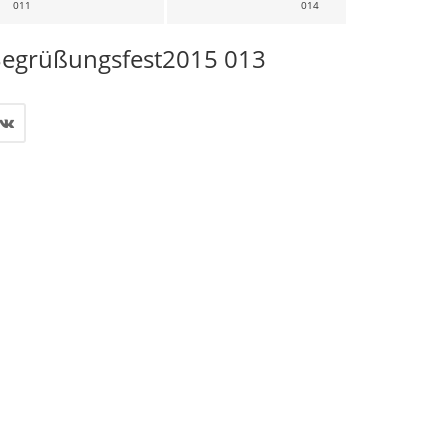
11
14
egrüßungsfest2015 013