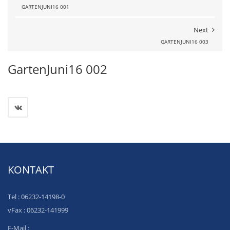
GARTENJUNI16 001
Next
GARTENJUNI16 003
GartenJuni16 002
KONTAKT
Tel : 06232-14198-0
vFax : 06232-141999
E-Mail :