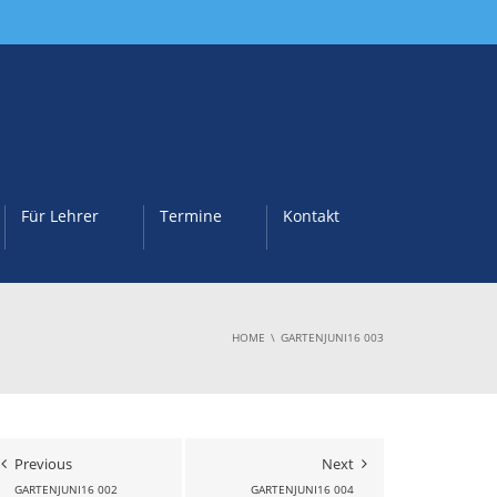
Für Lehrer
Termine
Kontakt
HOME
GARTENJUNI16 003
Previous
Next
GARTENJUNI16 002
GARTENJUNI16 004